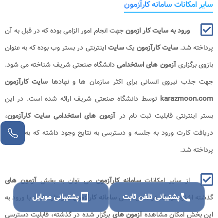
سایر امکانات سامانه کارآزمون
ورود به سایت کار ازمون
جهت انجام امور الزامی بوده که در قبل به آن
پرداخته شد.
سایت کارآزمون
یک
سایت
اینترنتی در بستر وب بوده که به عنوان
بازوی برگزاری
آزمون های استخدامی
دانشگاه صنعتی شریف شناخته می شود.
جهت جذب نیروی انسانی برای اکثر سازمان ها و نهادها
سایت کارآزمون
karazmoon.com
توسط دانشگاه صنعتی شریف ارائه شده است. در این
بستر اینترنتی قابلیت ثبت نام در
آزمون های استخدامی سایت کارآزمون
،
دریافت کارت ورود به جلسه و دسترسی به نتایج وجود داشته که به آن ها
پرداخته شد.
از سایر امکانات
سامانه کارآزمون
می توان به بخش
آزمون های
call
پشتیبانی تلفن ثابت
smartphone
پشتیبانی موبایل
گذشته اشاره کرد که در منوی اصلی
سامانه کارآزمون
قرار دارد. افراد با ورود به
این بخش امکان مشاهده
آزمون های
برگزار شده در گذشته، قابلیت دسترسی