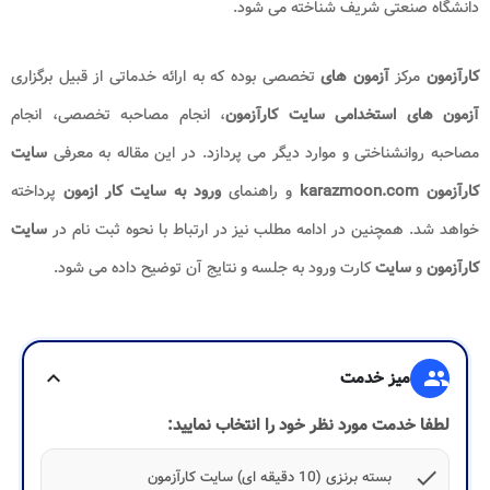
دانشگاه صنعتی شریف شناخته می شود.
کارآزمون
مرکز
آزمون های
تخصصی بوده که به ارائه خدماتی از قبیل برگزاری
آزمون های استخدامی سایت کارآزمون
، انجام مصاحبه تخصصی، انجام
مصاحبه روانشناختی و موارد دیگر می پردازد. در این مقاله به معرفی
سایت
کارآزمون
karazmoon.com
و راهنمای
ورود به سایت کار ازمون
پرداخته
خواهد شد. همچنین در ادامه مطلب نیز در ارتباط با نحوه ثبت نام در
سایت
کارآزمون
و
سایت
کارت ورود به جلسه و نتایج آن توضیح داده می شود.
group
میز خدمت
expand_more
لطفا خدمت مورد نظر خود را انتخاب نمایید:
check
بسته برنزی (10 دقیقه ای) سایت کارآزمون