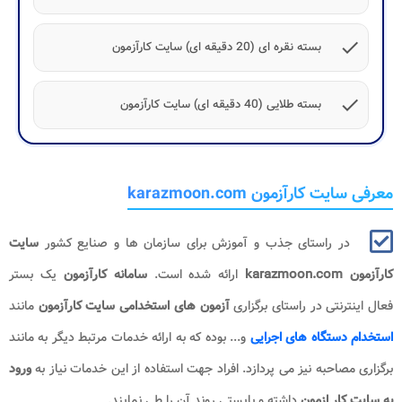
check
بسته نقره ای (20 دقیقه ای) سایت کارآزمون
check
بسته طلایی (40 دقیقه ای) سایت کارآزمون
معرفی سایت کارآزمون karazmoon.com
در راستای جذب و آموزش برای سازمان ها و صنایع کشور
سایت
کارآزمون karazmoon.com
ارائه شده است.
سامانه کارآزمون
یک بستر
فعال اینترنتی در راستای برگزاری
آزمون های استخدامی سایت کارآزمون
مانند
استخدام دستگاه های اجرایی
و... بوده که به ارائه خدمات مرتبط دیگر به مانند
برگزاری مصاحبه نیز می پردازد. افراد جهت استفاده از این خدمات نیاز به
ورود
به سایت کار ازمون
داشته و بایستی روند آن را طی نمایند.