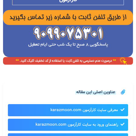
عناوین اصلی این مقاله
معرفی سایت کارآزمون karazmoon.com
راهنمای ورود به سایت کارآزمون karazmoon.com