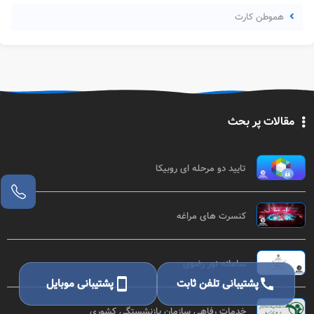
هموطن کارت
مقالات پر بحث
تایید دو مرحله ای روبیکا
کنسرت های مراغه
سامانه نور رضوی
call
پشتیبانی تلفن ثابت
smartphone
پشتیبانی موبایل
خدمات رفاهی سازمان بازنشستگی کشوری