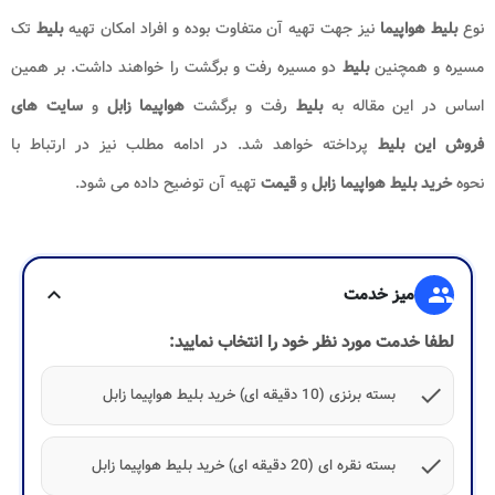
نوع
بلیط هواپیما
نیز جهت تهیه آن متفاوت بوده و افراد امکان تهیه
بلیط
تک
مسیره و همچنین
بلیط
دو مسیره رفت و برگشت را خواهند داشت. بر همین
اساس در این مقاله به
بلیط
رفت و برگشت
هواپیما زابل
و
سایت
های
فروش
این بلیط
پرداخته خواهد شد. در ادامه مطلب نیز در ارتباط با
نحوه
خرید بلیط هواپیما زابل
و
قیمت
تهیه آن توضیح داده می شود.
group
میز خدمت
expand_more
لطفا خدمت مورد نظر خود را انتخاب نمایید:
check
بسته برنزی (10 دقیقه ای) خرید بلیط هواپیما زابل
check
بسته نقره ای (20 دقیقه ای) خرید بلیط هواپیما زابل