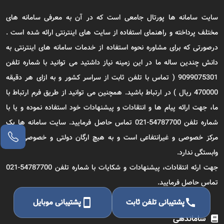
سایت سامانه ها پورتال جامعی است که در آن به معرفی سامانه های
مختلف پرداخته و راهنمای استفاده از سایت های اینترنتی ارائه شده است .
درصورتی که برای مشاوره نحوه استفاده از خدمات سامانه های اینترنتی به
دانش چندین ساله ما در این زمینه نیاز داشتید می توانید با شماره تلفن
9099075301 ( تماس با تلفن ثابت از سراسر کشور و به ازای هر دقیقه
470000 ریال ) در ارتباط باشید. همچنین می توانید از طریق فرم ارتباط با
ما، جهت ارائه پیام ها و انتقادات و پیشنهادات خود استفاده نموده و یا با
شماره تلفن 54787700-021 تماس حاصل فرمایید. سایت سامانه ها یک
مرکز خصوصی و غیرانتفاعی است و به هیچ ارگان دولتی و خصوصی دیگر
وابستگی ندارد.
جهت ارئه انتقادات، پیشنهادات و شکایات با شماره تلفن 54787700-021
تماس حاصل فرمایید.
call
پشتیبانی تلفن ثابت
smartphone
پشتیبانی موبایل
ساماندهی