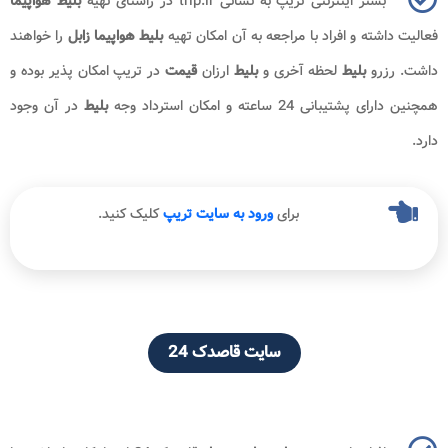
بستر اینترنتی تریپ به نشانی trip.ir در راستای تهیه
بلیط هواپیما
فعالیت داشته و افراد با مراجعه به آن امکان تهیه
بلیط
هواپیما زابل
را خواهند
داشت. رزرو
بلیط
لحظه آخری و
بلیط
ارزان
قیمت
در تریپ امکان پذیر بوده و
همچنین دارای پشتیبانی 24 ساعته و امکان استرداد وجه
بلیط
در آن وجود
دارد.
برای
ورود به سایت تریپ
کلیک کنید.
سایت قاصدک 24