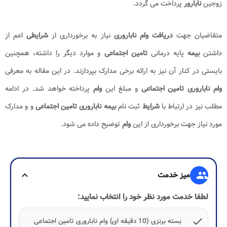
زوجین
نابارور
پرداخت می گردد.
متقاضیان جهت
دریافت وام ناباروری
نیاز به برخورداری از
شرایطی
اعم از
داشتن
بیمه
پایه درمانی
تامین اجتماعی
و موارد دیگر را داشته، همچنین
بایستی در کنار آن نیز به ارائه برخی مدارک بپردازند. در این مقاله به معرفی
وام ناباروری تامین اجتماعی
و مبلغ این
وام
پرداخته خواهد شد. در ادامه
مطلب نیز در ارتباط با
شرایط
ثبت نام
بیمه ناباروری تامین اجتماعی
و و مدارک
مورد نیاز جهت برخورداری از این
وام
توضیح داده می شود.
group
میز خدمت
expand_more
لطفا خدمت مورد نظر خود را انتخاب نمایید:
check
بسته برنزی (10 دقیقه ای) وام ناباروری تامین اجتماعی