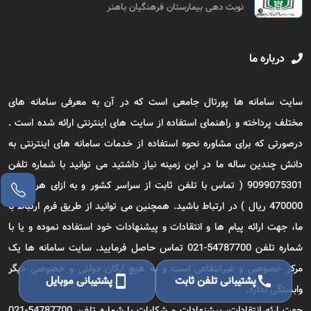
نوبت دهی بیمارستان فرهنگیان باهنر
درباره ما
سایت سامانه ها پورتال جامعی است که در آن به معرفی سامانه های
مختلف پرداخته و راهنمای استفاده از سایت های اینترنتی ارائه شده است .
درصورتی که برای مشاوره نحوه استفاده از خدمات سامانه های اینترنتی به
دانش چندین ساله ما در این زمینه نیاز داشتید می توانید با شماره تلفن
9099075301 ( تماس با تلفن ثابت از سراسر کشور و به ازای هر دقیقه
470000 ریال ) در ارتباط باشید. همچنین می توانید از طریق فرم ارتباط با
ما، جهت ارائه پیام ها و انتقادات و پیشنهادات خود استفاده نموده و یا با
شماره تلفن 54787700-021 تماس حاصل فرمایید. سایت سامانه ها یک
مرکز خصوصی و غیرانتفاعی است و به هیچ ارگان دولتی و خصوصی دیگر
call
پشتیبانی تلفن ثابت
smartphone
پشتیبانی موبایل
وابستگی ندارد.
جهت ارئه انتقادات، پیشنهادات و شکایات با شماره تلفن 54787700-021