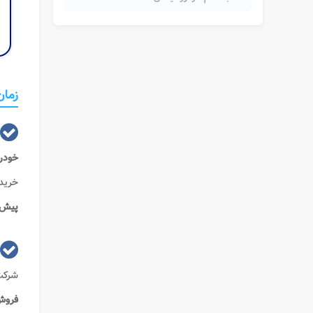
زمان
خودرو 
خریدا
پیش
شرکت
فرو