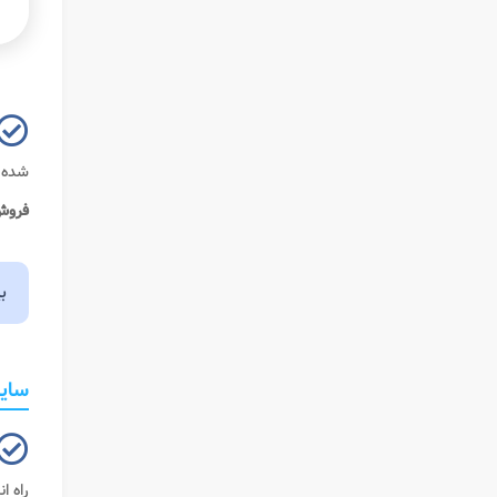
شده 
فروش
ب
سایت
راه ا