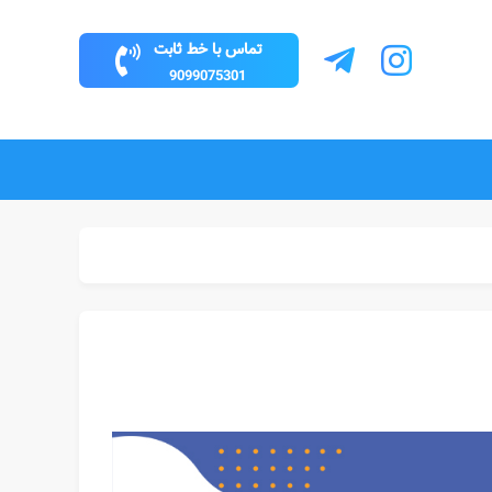
تماس با خط ثابت
9099075301