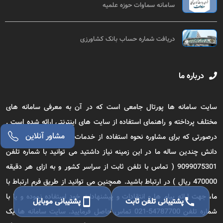
سامانه سماوات حوزه علمیه
دریافت شماره حساب بانک کشاورزی
درباره ما
سایت سامانه ها پورتال جامعی است که در آن به معرفی سامانه های
مختلف پرداخته و راهنمای استفاده از سایت های اینترنتی ارائه شده است .
درصورتی که برای مشاوره نحوه استفاده از خدمات سامانه های اینترنتی به
دانش چندین ساله ما در این زمینه نیاز داشتید می توانید با شماره تلفن
9099075301 ( تماس با تلفن ثابت از سراسر کشور و به ازای هر دقیقه
470000 ریال ) در ارتباط باشید. همچنین می توانید از طریق فرم ارتباط با
ما، جهت ارائه پیام ها و انتقادات و پیشنهادات خود استفاده نموده و یا با
call
پشتیبانی تلفن ثابت
smartphone
پشتیبانی موبایل
شماره تلفن 54787700-021 تماس حاصل فرمایید. سایت سامانه ها یک