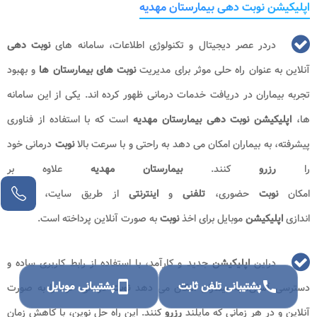
اپلیکیشن نوبت دهی بیمارستان مهدیه
دردر عصر دیجیتال و تکنولوژی اطلاعات، سامانه های
نوبت دهی
آنلاین به عنوان راه حلی موثر برای مدیریت
نوبت های
بیمارستان ها
و بهبود
تجربه بیماران در دریافت خدمات درمانی ظهور کرده اند. یکی از این سامانه
ها،
اپلیکیشن نوبت دهی بیمارستان
مهدیه
است که با استفاده از فناوری
پیشرفته، به بیماران امکان می دهد به راحتی و با سرعت بالا
نوبت
درمانی خود
را
رزرو
کنند.
بیمارستان مهدیه
علاوه بر
امکان
نوبت
حضوری،
تلفنی
و
اینترنتی
از طریق سایت، به راه
اندازی
اپلیکیشن
موبایل برای اخذ
نوبت
به صورت آنلاین پرداخته است.
دراین
اپلیکیشن
جدید و کارآمد، با استفاده از رابط کاربری ساده و
call
پشتیبانی تلفن ثابت
smartphone
پشتیبانی موبایل
دسترسی آسان، به بیماران امکان می دهد
نوبت
درمانی خود را به صورت
آنلاین و در هر زمانی که مایلند
رزرو
کنند. این راه حل نوین، با کاهش زمان