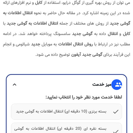
می توان از روش بهره گیری از گوگل درایو، استفاده از
کابل
و نرم افزارهای ارائه
شده در این زمینه اشاره کرد. در مقاله حال حاضر به نحوه
انتقال اطلاعات به
گوشی جدید
از روش های مختلف از جمله
انتقال اطلاعات به گوشی جدید
با
کابل
و
انتقال
داده به
گوشی جدید
سامسونگ پرداخته خواهد شد. در ادامه
مطلب نیز در ارتباط با
روش انتقال اطلاعات
به موبایل
جدید
شیائومی و انجام
این فرآیند برذای
گوشی جدید آیفون
توضیح داده می شود.
group
میز خدمت
expand_more
لطفا خدمت مورد نظر خود را انتخاب نمایید:
check
بسته برنزی (10 دقیقه ای) انتقال اطلاعات به گوشی جدید
بسته نقره ای (20 دقیقه ای) انتقال اطلاعات به گوشی
check