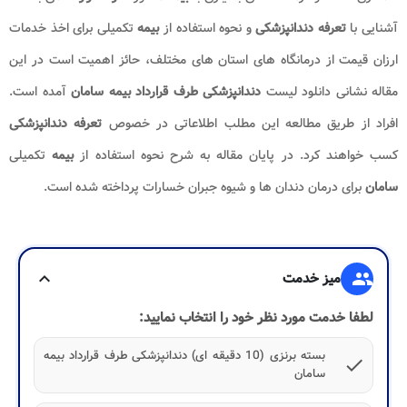
آشنایی با
تعرفه دندانپزشکی
و نحوه استفاده از
بیمه
تکمیلی برای اخذ خدمات
ارزان قیمت از درمانگاه های استان های مختلف، حائز اهمیت است در این
مقاله نشانی دانلود لیست
دندانپزشکی طرف قرارداد بیمه سامان
آمده است.
افراد از طریق مطالعه این مطلب اطلاعاتی در خصوص
تعرفه دندانپزشکی
کسب خواهند کرد. در پایان مقاله به شرح نحوه استفاده از
بیمه
تکمیلی
سامان
برای درمان دندان ها و شیوه جبران خسارات پرداخته شده است.
group
میز خدمت
expand_more
لطفا خدمت مورد نظر خود را انتخاب نمایید:
بسته برنزی (10 دقیقه ای) دندانپزشکی طرف قرارداد بیمه
check
سامان