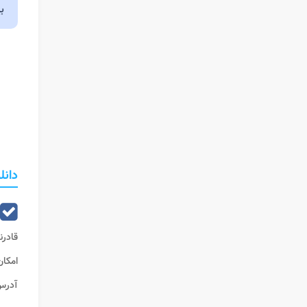
ب
دانل
قادرن
امکا
آدرس