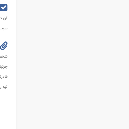
آن در
سبب ش
شخص ب
جزئیا
قادرن
تپه ر