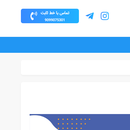
تماس با خط ثابت
9099075301