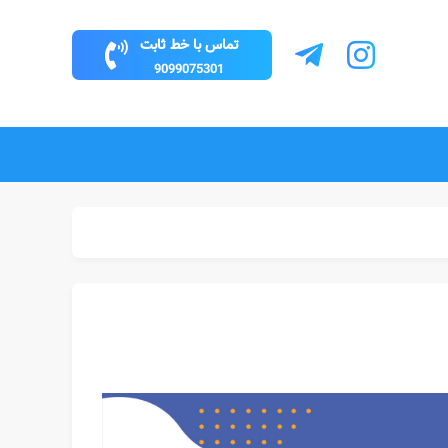
تماس با خط ثابت
9099075301