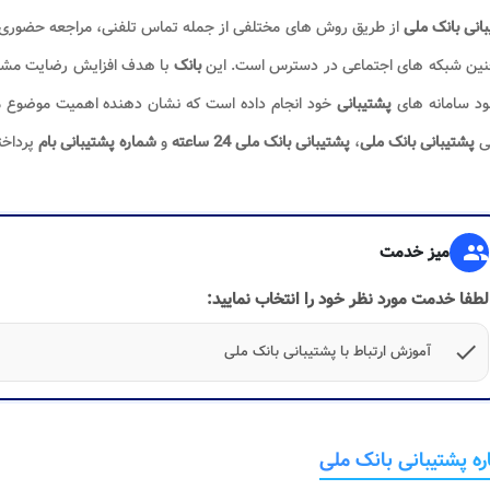
انی بانک ملی
از طریق روش های مختلفی از جمله تماس تلفنی، مراجعه حضوری ب
ین شبکه های اجتماعی در دسترس است. این
بانک
با هدف افزایش رضایت مشتر
ود سامانه های
پشتیبانی
خود انجام داده است که نشان دهنده اهمیت موضوع م
ی
پشتیبانی بانک ملی
،
پشتیبانی بانک ملی 24 ساعته
و
شماره پشتیبانی بام
پرداخت
group
میز خدمت
لطفا خدمت مورد نظر خود را انتخاب نمایید:
check
آموزش ارتباط با پشتیبانی بانک ملی
ه پشتیبانی بانک ملی