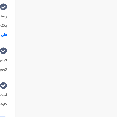
راستا
بانک
ملی
ی
تماس
توضی
است.
کارشن