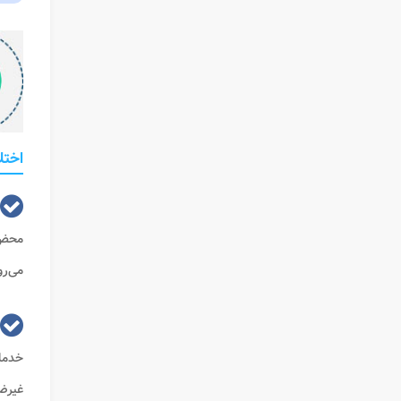
اختل
محض 
می‌رو
خدمات
غیرضر