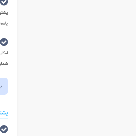
پشتیب
پاسخگ
امکان
شماره
ب
پشتیب