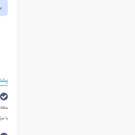
ب
پشتی
متقاض
با مر