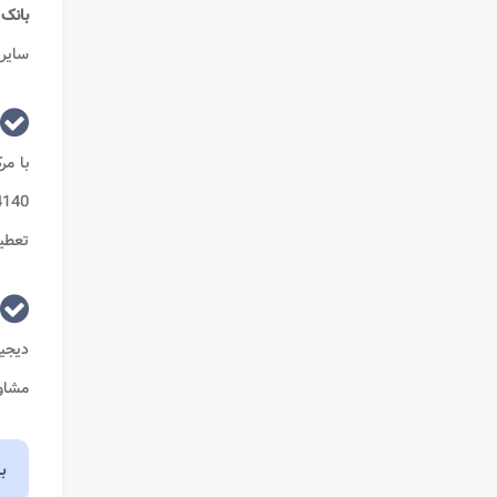
بانک 
سایر 
با مر
تعطی
دیجیت
مشاور
ب