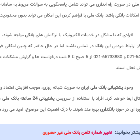
ملی
در صورت راه اندازی می تواند
شامل پاسخگویی به سوالات مربوط به سامانه
امکانات
بانکی باشد
.
بانک ملی
با فراهم کردن این امکان می تواند بدون محدودیت 
افرادی که با مشکل در خدمات الکترونیک یا تراکنش های
بانکی
مواجه شوند، م
کز ارتباط مردمی این
بانک
در تماس باشند اما در حال حاضر که چنین امکانی ف
64140-021 و 66733880-021 از 6 صبح تا 8 شب درخواست 
ل فعال است.
وجود
پشتیبانی بانک ملی
ایران به صورت شبانه روزی، موجب افزایش اعتماد 
ال ایفا خواهد کرد. افراد با استفاده از سرویس
پشتیبانی 24 ساعته بانک ملی
می
ه ای در حوزه
بانکداری
بهره مند شوند. با درک اهمیت این موضوع، امید می رود 
یشتر بخوانید:
تغییر شماره تلفن بانک ملی غیر حضوری