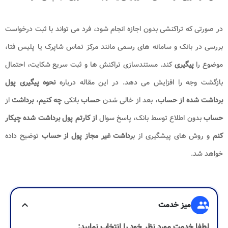
در صورتی که تراکنشی بدون اجازه انجام شود، فرد می تواند با ثبت درخواست
بررسی در بانک و سامانه های رسمی مانند مرکز تماس شاپرک یا پلیس فتا،
موضوع را
پیگیری
کند. مستندسازی تراکنش ها و ثبت سریع شکایت، احتمال
بازگشت وجه را افزایش می دهد. در این مقاله درباره
نحوه پیگیری پول
برداشت شده از حساب
، بعد از خالی شدن
حساب
بانکی
چه کنیم
،
برداشت
از
حساب
بدون اطلاع توسط بانک، پاسخ سوال
از کارتم پول برداشت شده چیکار
کنم
و روش های پیشگیری از ب
رداشت غیر مجاز پول از حساب
توضیح داده
خواهد شد.
group
میز خدمت
expand_more
لطفا خدمت مورد نظر خود را انتخاب نمایید: