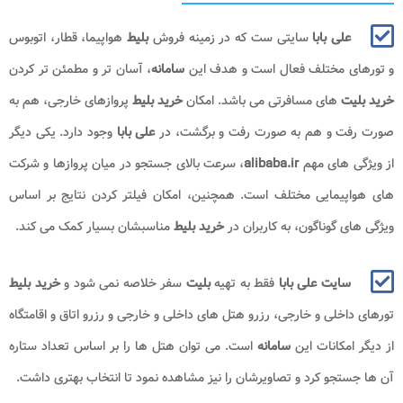
لی بابا
سایتی ست که در زمینه فروش
بلیط
هواپیما، قطار، اتوبوس
 مختلف فعال است و هدف این
سامانه
، آسان تر و مطمئن تر کردن
ت
های مسافرتی می باشد. امکان
خرید بلیط
پروازهای خارجی، هم به
 و هم به صورت رفت و برگشت، در
علی بابا
وجود دارد. یکی دیگر
 های مهم
alibaba.ir
، سرعت بالای جستجو در میان پروازها و شرکت
یمایی مختلف است. همچنین، امکان فیلتر کردن نتایج بر اساس
 گوناگون، به کاربران در
خرید بلیط
مناسبشان بسیار کمک می کند.
ایت علی بابا
فقط به تهیه
بلیت
سفر خلاصه نمی شود و
خرید بلیط
خلی و خارجی، رزرو هتل های داخلی و خارجی و رزرو اتاق و اقامتگاه
مکانات این
سامانه
است. می توان هتل ها را بر اساس تعداد ستاره
جو کرد و تصاویرشان را نیز مشاهده نمود تا انتخاب بهتری داشت.