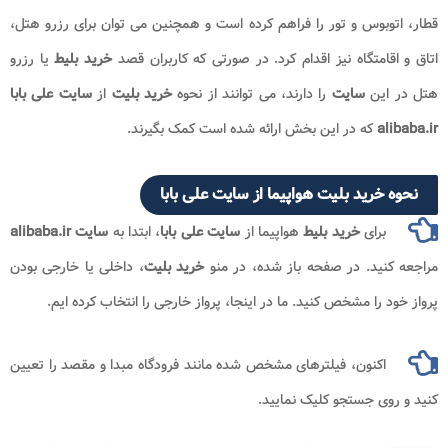
بوس و تور را فراهم کرده است و همچنین می توان برای رزرو هتل،
امتگاه نیز اقدام کرد. در صورتی که کاربران قصد
خرید بلیط
یا رزرو
ین
سایت
را دارند، می توانند از نحوه
خرید بلیت
از
سایت علی بابا
a
که در این بخش ارائه شده است کمک بگیرند.
خرید بلیت هواپیما از سایت علی بابا
رای
خرید بلیط
هواپیما از
سایت علی بابا
، ابتدا به
سایت alibaba.ir
ید. در صفحه باز شده، در منو
خرید بلیت
، داخلی یا خارجی بودن
را مشخص کنید. ما در اینجا، پرواز خارجی را انتخاب کرده ایم.
اکنون، فیلترهای مشخص شده مانند فرودگاه مبدا و مقصد را تعیین
ی جستجو کلیک نمایید.