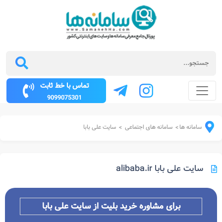
تماس با خط ثابت
9099075301
ه ها
سامانه های اجتماعی
سایت علی بابا
>
>
لی بابا alibaba.ir
برای مشاوره خرید بلیت از سایت علی بابا