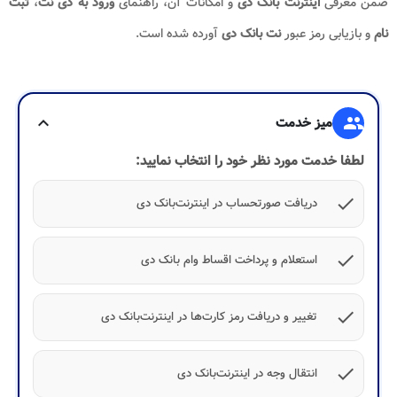
ضمن معرفی
اینترنت بانک دی
و امکانات آن، راهنمای
ورود به دی نت
،
ثبت
نام
و بازیابی رمز عبور
نت بانک دی
آورده شده است.
group
میز خدمت
expand_more
لطفا خدمت مورد نظر خود را انتخاب نمایید:
check
دریافت صورتحساب در اینترنت‌بانک دی
check
استعلام و پرداخت اقساط وام بانک دی
check
تغییر و دریافت رمز کارت‌ها در اینترنت‌بانک دی
check
انتقال وجه در اینترنت‌بانک دی