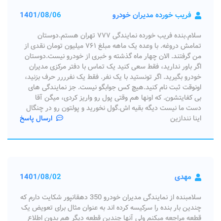
فریب خورده مدیران خودرو
1401/08/06
سلام.بنده فریب خورده نمایندگی ۷۷۷ تهران هستم.دوستان
تمامش دروغه. با وعده یک ماهه مبلغ ۷۶۱ میلیون تومان نقدی از
من گرفتند. الان چهار ماه گذشته و خبری از خودرو نیست.دوستان
اگر باور ندارید، فقط سعی کنید یک تماس با دفتر مرکزی مدیران
خودرو بگیرید. اگر تونستید با یک نفر. فقط یک نفرررر حرف بزنید،
اونوقت ثبت نام کنید.هیچ کس جوابگو نیست. جز نمایندگی های
بی کفایتشون. که اونها هم وقتی پول رو واریز کردی، میگن آقا
دست ما نیست دیگه بقیه اش.گول نخورید و پولتون رو در چنگال
اینا نندازین
ارسال پاسخ
مهدی
1401/08/02
سلامبنده از نمایندگی مدیران خودرو 350 دهقانپور شکایت دارم که
چندین بار بنده را سرکیسه کرده اند به عنوان مثال برای تعویض یک
قطعه مراجعه مبکنم ولی آنها چندین قطعه دیگر هم بدون اطلاع