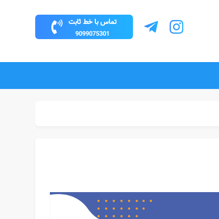
تماس با خط ثابت
9099075301