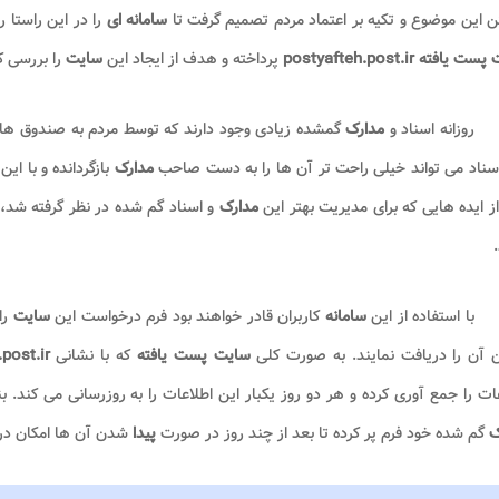
 این موضوع و تکیه بر اعتماد مردم تصمیم گرفت تا
سامانه ای
را در این راستا ر
 پست یافته
postyafteh.post.ir
پرداخته و هدف از ایجاد این
سایت
را بررسی ک
روزانه اسناد و
مدارک
گمشده زیادی وجود دارند که توسط مردم به صندوق ه
سناد می تواند خیلی راحت تر آن ها را به دست صاحب
مدارک
بازگردانده و با ا
ز ایده هایی که برای مدیریت بهتر این
مدارک
و اسناد گم شده در نظر گرفته شد
با استفاده از این
سامانه
کاربران قادر خواهند بود فرم درخواست این
سایت
را
 آن را دریافت نمایند. به صورت کلی
سایت پست یافته
که با نشانی
post.ir
ات را جمع آوری کرده و هر دو روز یکبار این اطلاعات را به روزرسانی می کند. بناب
ک
گم شده خود فرم پر کرده تا بعد از چند روز در صورت
پیدا
شدن آن ها امکان دری