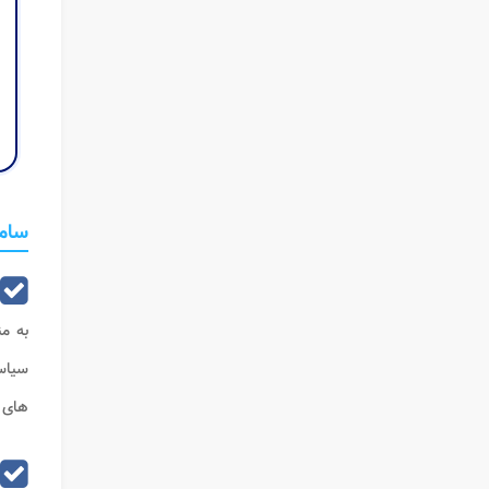
سامانه 135 تعزیرات ح
به م
سیاس
های ع