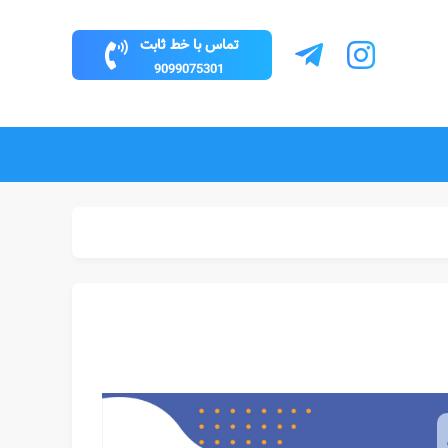
تماس با خط ثابت
9099075301