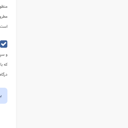
منظو
مطرو
است.
و سپس
که با
درگاه 
ب