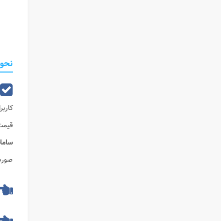
نحوه ث
کاربر
قیمت
ساما
صورت