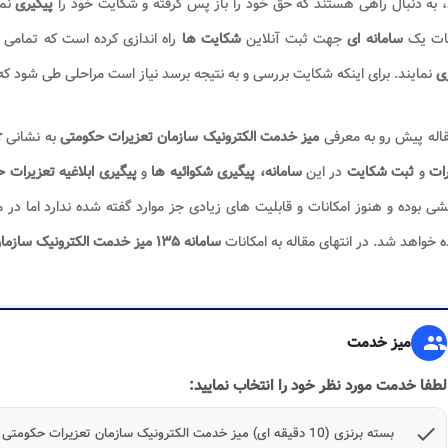
، به دنبال راهی هستند که حق خود را باز پس گرفته و شکایت خود را
پیگیری
نم
ات یک
سامانه ای
جهت ثبت آنلاین
شکایت ها
راه اندازی کرده است که تمامی م
ری
نمایند. برای اینکه شکایت بررسی و به نتیجه برسد نیاز است مراحلی طی شود که
اله پیش رو به معرفی
میز خدمت الکترونیک سازمان تعزیرات حکومتی
به نشانی
r
ات
و
ثبت شکایت
در این
سامانه، پیگیری شکوائیه ها
و
پیگیری ابلاغیه تعزیرات 
شی بوده و هنوز امکانات و قابلیت های زیادی جز موارد گفته شده ندارد اما در م
ه خواهد شد. در انتهای مقاله به امکانات
سامانه ۱۳۵ میز خدمت الکترونیک سازمان تعزیرات حکومتی
group
میز خدمت
لطفا خدمت مورد نظر خود را انتخاب نمایید:
check
بسته برنزی (10 دقیقه ای) میز خدمت الکترونیک سازمان تعزیرات حکومتی