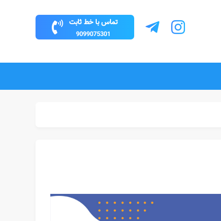
تماس با خط ثابت
9099075301