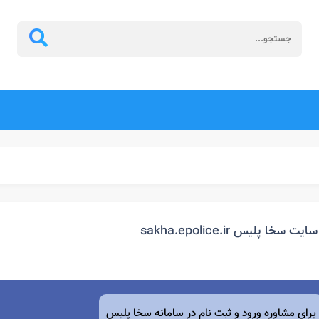
سایت سخا پلیس sakha.epolice.ir
برای مشاوره ورود و ثبت نام در سامانه سخا پلیس