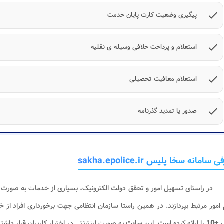
check
پیگیری وضعیت کارت پایان خدمت
check
استعلام و پرداخت خلافی وسیله ی نقلیه
check
استعلام معافیت تحصیلی
check
صدور یا تمدید گذرنامه
سامانه سخا پلیس sakha.epolice.ir
در راستای تسهیل امور و تحقق دولت الکترونیک، بسیاری از خدمات به صورت ای
 امور مرتبط بپردازند. در همین راستا سازمان انتظامی جهت برخورداری افراد از
+10
را ارائه کرده است. این
سایت
به صورت اینترنتی در اختیار کاربران قرار داشت