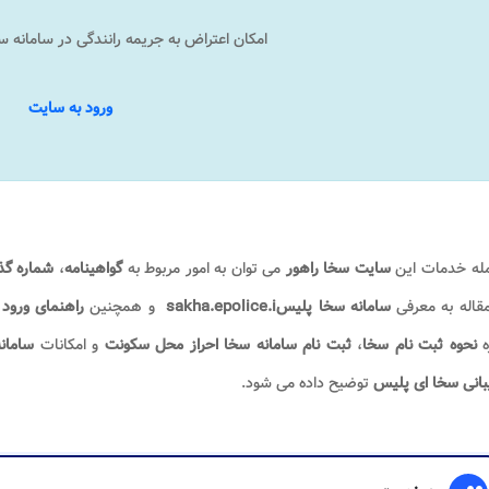
امکان اعتراض به جریمه رانندگی در سامانه 
ورود به سایت
مله خدمات این
سایت سخا راهور
می توان به امور مربوط به
گواهینامه
،
شماره گذ
قاله به معرفی
سامانه سخا پلیس
sakha.epolice.i
و همچنین
راهنمای ورود 
ه
نحوه ثبت نام سخا
،
ثبت نام سامانه سخا احراز محل سکونت
و امکانات
سامان
بانی سخا ای پلیس
توضیح داده می شود
.