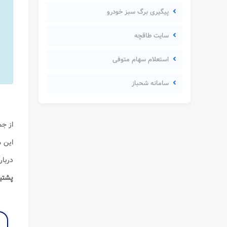
پیگیری برگ سبز خودرو
سایت طاقچه
استعلام سهام متوفی
سامانه شحباز
از ج
این م
دربار
پشتی