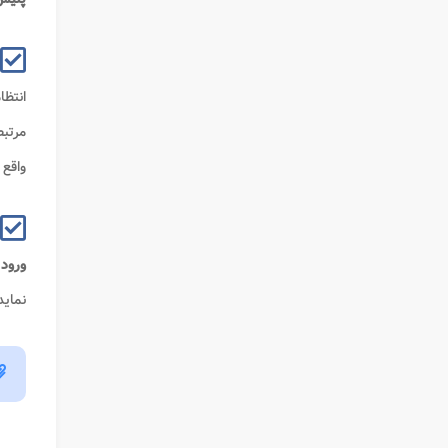
مرتبط
واقع 
ورود 
نماید