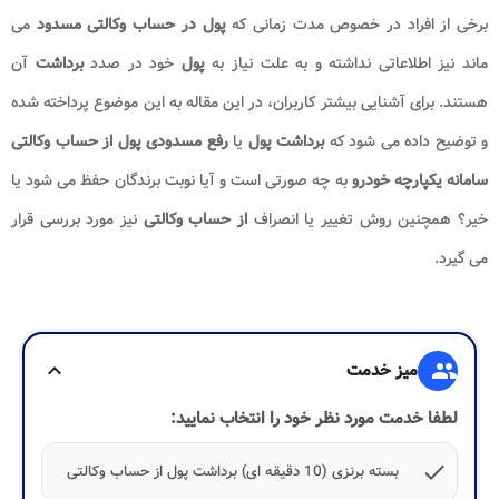
برخی از افراد در خصوص مدت زمانی که
پول در
حساب وکالتی
مسدود
می
ماند نیز اطلاعاتی نداشته و به علت نیاز به
پول
خود در صدد
برداشت
آن
هستند. برای آشنایی بیشتر کاربران، در این مقاله به این موضوع پرداخته شده
و توضیح داده می شود که
برداشت پول
یا
رفع مسدودی پول از حساب وکالتی
سامانه یکپارچه خودرو
به چه صورتی است و آیا نوبت برندگان حفظ می شود یا
خیر؟ همچنین روش تغییر یا انصراف
از حساب وکالتی
نیز مورد بررسی قرار
می گیرد.
group
میز خدمت
expand_more
لطفا خدمت مورد نظر خود را انتخاب نمایید:
check
بسته برنزی (10 دقیقه ای) برداشت پول از حساب وکالتی