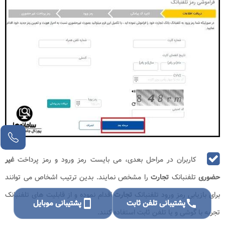
کاربران در مراحل بعدی، می بایست رمز ورود و رمز پرداخت
غیر
حضوری
تلفنبانک
تجارت
را مشخص نمایند. بدین ترتیب اشخاص می توانند
برای بازیابی رمز ورود تلفنبانک
تجارت
اقدام نموده و از قابلیت های تلفنبانک
call
پشتیبانی تلفن ثابت
smartphone
پشتیبانی موبایل
تجربه با گوشی و یا تلفن ثابت استفاده کنند.