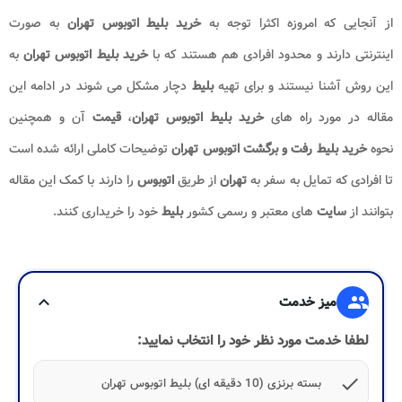
از آنجایی که امروزه اکثرا توجه به
خرید بلیط اتوبوس تهران
به صورت
اینترنتی دارند و محدود افرادی هم هستند که با
خرید بلیط اتوبوس تهران
به
این روش آشنا نیستند و برای تهیه
بلیط
دچار مشکل می شوند در ادامه این
مقاله در مورد راه های
خرید بلیط اتوبوس تهران
،
قیمت
آن و همچنین
نحوه
خرید بلیط رفت و برگشت اتوبوس تهران
توضیحات کاملی ارائه شده است
تا افرادی که تمایل به سفر به
تهران
از طریق
اتوبوس
را دارند با کمک این مقاله
بتوانند از
سایت
های معتبر و رسمی کشور
بلیط
خود را خریداری کنند.
group
میز خدمت
expand_more
لطفا خدمت مورد نظر خود را انتخاب نمایید:
check
بسته برنزی (10 دقیقه ای) بلیط اتوبوس تهران