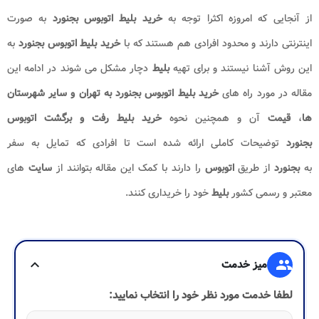
از آنجایی که امروزه اکثرا توجه به
خرید بلیط اتوبوس بجنورد
به صورت
اینترنتی دارند و محدود افرادی هم هستند که با
خرید بلیط اتوبوس بجنورد
به
این روش آشنا نیستند و برای تهیه
بلیط
دچار مشکل می شوند در ادامه این
مقاله در مورد راه های
خرید بلیط اتوبوس بجنورد به تهران و سایر شهرستان
ها
،
قیمت
آن و همچنین نحوه
خرید بلیط رفت و برگشت اتوبوس
بجنورد
توضیحات کاملی ارائه شده است تا افرادی که تمایل به سفر
به
بجنورد
از طریق
اتوبوس
را دارند با کمک این مقاله بتوانند از
سایت
های
معتبر و رسمی کشور
بلیط
خود را خریداری کنند.
group
میز خدمت
expand_more
لطفا خدمت مورد نظر خود را انتخاب نمایید: