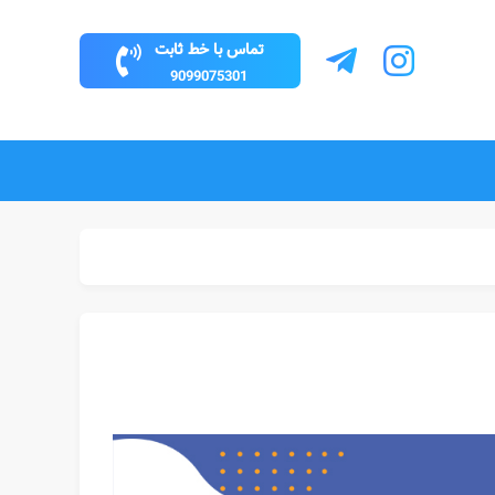
تماس با خط ثابت
9099075301