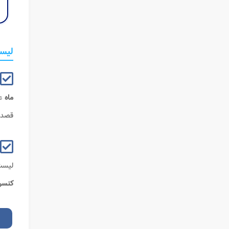
لیست
ماه
ع
قصد 
لیس
کنسر