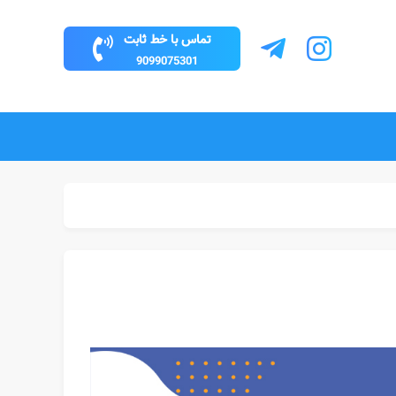
تماس با خط ثابت
9099075301