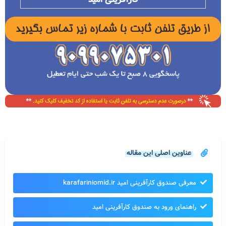
عناوین اصلی این مقاله
معرفی صندوق کارآفرینی امید karafariniomid.ir
راهنمای ورود به صندوق کارآفرینی امید