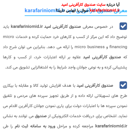
آیا درباره
سایت صندوق کارآفرینی امید
معرفی صندوق کارآفرینی امید karafariniomid.ir
karafariniomid.ir
سوال یا ابهامی دارید؟
در خصوص معرفی
صندوق کارآفرینی امید karafariniomid.ir
باید
توضیح داد که این مرکز از کسب و کارهای خرد حمایت کرده و خدمات micro
financing و micro business را ارائه می دهد. بنابراین می توان شرح داد
که
صندوق کارآفرینی امید
علاوه بر ارائه اعتبارات خرد، از کسب و کارها
پشتیبانی کرده و به نوعی جوانان واجد شرایط را به اشتغالزایی تشویق می کند.
صندوق کارآفرینی امید
با هدف افزایش تولید کالا و مقابله با بیکاری
طرح های تسهیلاتی ارائه داده و از طریق تجهیز سپرده های مردمی و تلفیق
نمودن سپرده ها با اعتبارات دولت برای یاری نمودن جوانان کارآفرین اقدام می
نماید. اشخاص برای دریافت خدمات الکترونیکی از
صندوق
می توانند به نشانی
karafariniomid.ir
مراجعه کرده و مراحل
ورود به سامانه ثبت نام
را طی