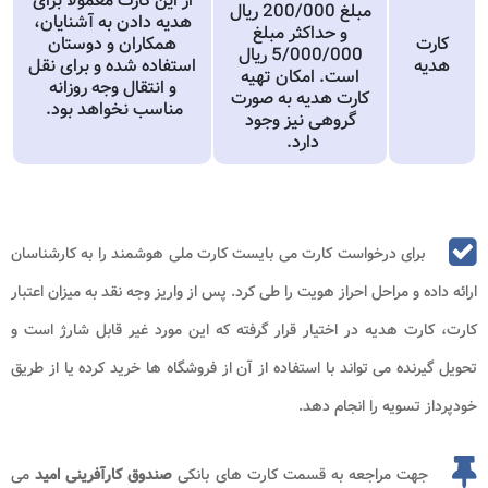
از این کارت معمولا برای
مبلغ 000‏/200 ریال
هدیه دادن به آشنایان،
و حداکثر مبلغ
کارت
همکاران و دوستان
000‏/000‏/5 ریال
هدیه
استفاده شده و برای نقل
است. امکان تهیه
و انتقال وجه روزانه
کارت هدیه به صورت
مناسب نخواهد بود.
گروهی نیز وجود
دارد.
برای درخواست کارت می بایست کارت ملی هوشمند را به کارشناسان
ارائه داده و مراحل احراز هویت را طی کرد. پس از واریز وجه نقد به میزان اعتبار
کارت، کارت هدیه در اختیار قرار گرفته که این مورد غیر قابل شارژ است و
تحویل گیرنده می تواند با استفاده از آن از فروشگاه ها خرید کرده یا از طریق
خودپرداز تسویه را انجام دهد.
جهت مراجعه به قسمت کارت های بانکی
صندوق کارآفرینی امید
می