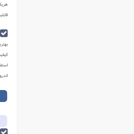
هریک 
قابلی
بهتری
کیفیت
استفا
اندرو