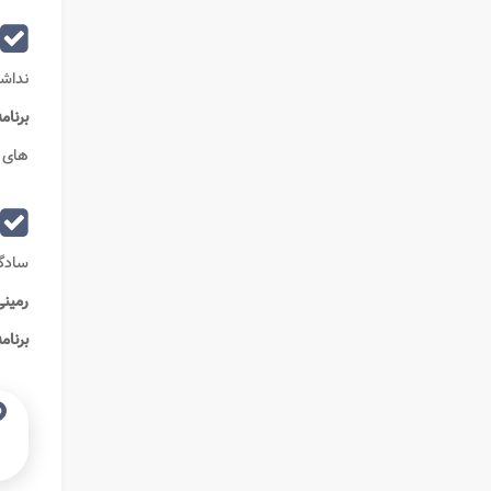
نداشت
برنام
های 
سادگی
رمین
برنامه ini