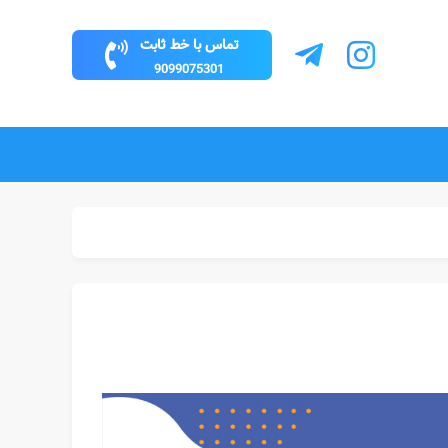
تماس با خط ثابت
9099075301