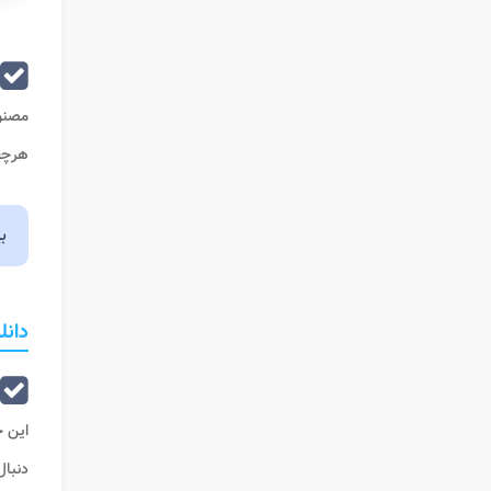
مصنوع
هرچق
ب
دانل
این ح
دنبال