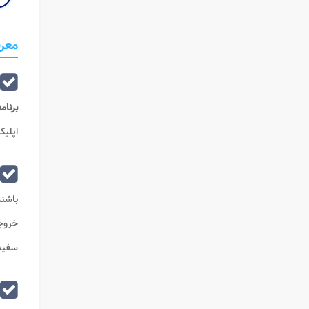
معرفی
برنام
اپلی
باشن
خروجی
سفید 