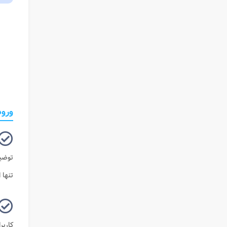
ورود
توضیح
تنها 
کاربر