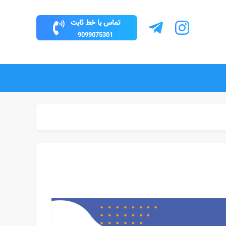
تماس با خط ثابت
9099075301