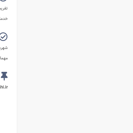
تفریح
خدم
شهرها
مهمان
i.ir