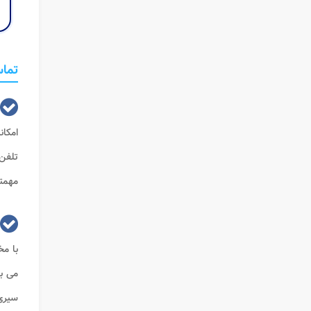
تما
امکان
تلفن 
مهمت
با م
می با
سیری