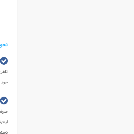
نحوه
تلفن 
خود و
صرفه 
اینتر
دستی