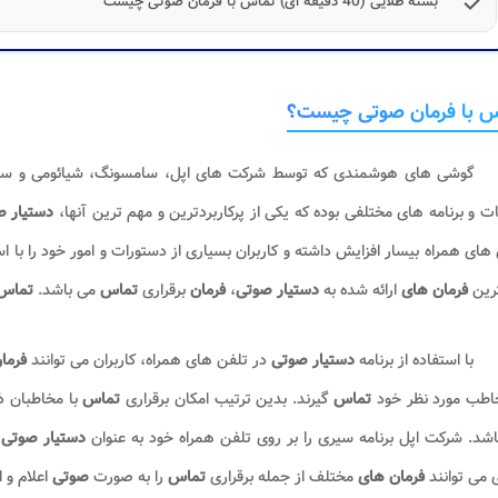
check
بسته طلایی (40 دقیقه ای) تماس با فرمان صوتی چیست
س با فرمان صوتی چیست؟
گوشی های هوشمندی که توسط شرکت های اپل، سامسونگ، شیائومی و سایر 
ات و برنامه های مختلفی بوده که یکی از پرکاربردترین و مهم ترین آنها،
دستیار 
های همراه بیسار افزایش داشته و کاربران بسیاری از دستورات و امور خود را با اس
رین
فرمان های
ارائه شده به
دستیار صوتی
،
فرمان
برقراری
تماس
می باشد.
تماس 
با استفاده از برنامه
دستیار صوتی
در تلفن های همراه، کاربران می توانند
فرما
خاطب مورد نظر خود
تماس
گیرند. بدین ترتیب امکان برقراری
تماس
با مخاطبان ذ
شد. شرکت اپل برنامه سیری را بر روی تلفن همراه خود به عنوان
دستیار صوتی
 می توانند
فرمان های
مختلف از جمله برقراری
تماس
را به صورت
صوتی
اعلام و ا