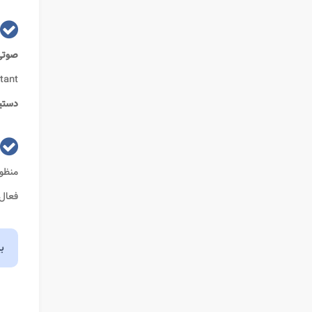
صوت
google assistant شرکت گوگل، 
دستی
منظور
فعال 
ب