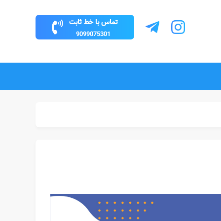
تماس با خط ثابت
9099075301