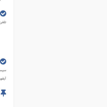
تلفن 
سیستم عا
آیفون