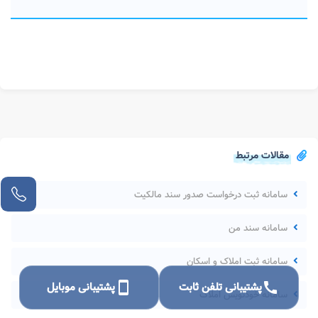
مقالات مرتبط
سامانه ثبت درخواست صدور سند مالکیت
سامانه سند من
سامانه ثبت املاک و اسکان
call
پشتیبانی تلفن ثابت
smartphone
پشتیبانی موبایل
سامانه خودنویس املاک