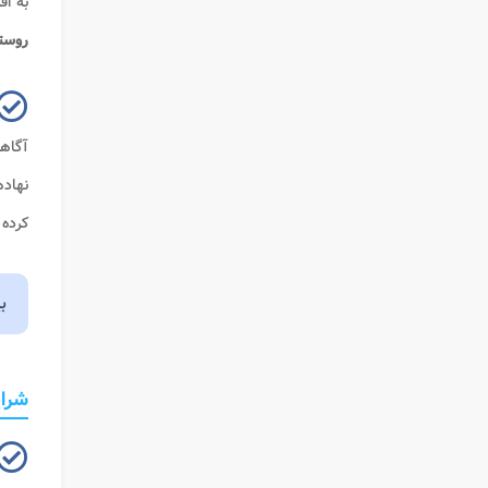
به اف
روستا
آگاهی
نهاده
کرده
ب
شرای