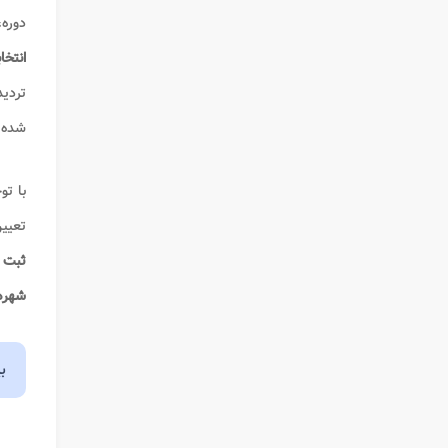
دوره،
انتخاب
تردی
شده 
با تو
تعیین
ثبت ن
شهره
ب