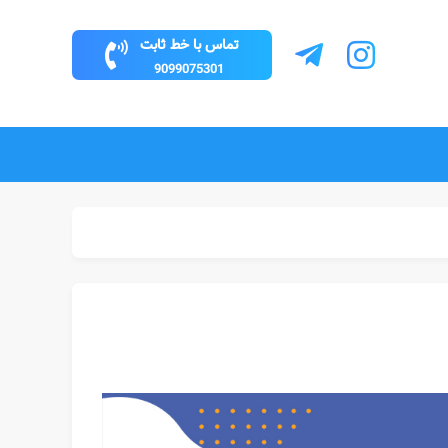
تماس با خط ثابت
9099075301