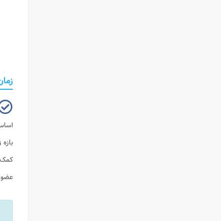
زمان
اساس
بازه
ز
کمک م
عضوی