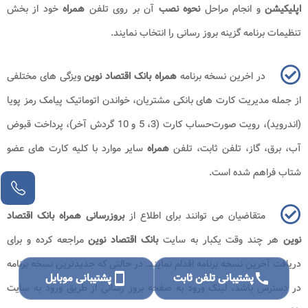
اپلیکیشن
و انجام مراحل
نحوه نصب
آن بر روی تلفن
همراه
خود از بخش
تنظیمات برنامه گزینه بروز رسانی را انتخاب نمایند.
در اخرین نسخه برنامه
همراه بانک اقتصاد نوین
ویزگی های مختلفی
از جمله مدیریت کارت های بانکی مشتریان، خواندن اتوماتیک پیامک رمز پویا
(اندروید)، رویت صورت‌حساب کارت (3، 5 و 10 گردش آخر)، پرداخت قبوض
آب، برق، گاز، تلفن ثابت، تلفن
همراه
سایر موارد با کلیه کارت ‌های عضو
شتاب فراهم شده است.
متقاضیان می توانند برای اطلاع از
بروزرسانی همراه بانک اقتصاد
نوین
هر چند وقت یکبار به سایت
بانک اقتصاد نوین
مراجعه کرده و برای
دریافت آخرین نسخه برنامه اقدام نمایند. در حالتی که جدیدترین نسخه برنامه
call
پشتیبانی تلفن ثابت
smartphone
پشتیبانی موبایل
در دسترس باشد، لینک ورود به صفحه بروز رسانی از طریق ورود به سایت