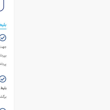
بلیط
جهت 
بپردا
پردا
بلیط
برگشت