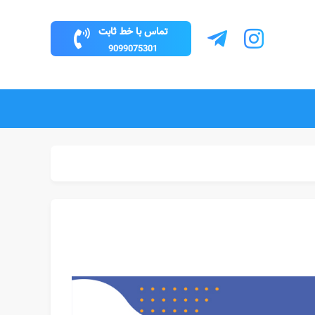
تماس با خط ثابت
9099075301