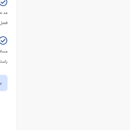
مد نظ
فصل 
مساف
راست
ب