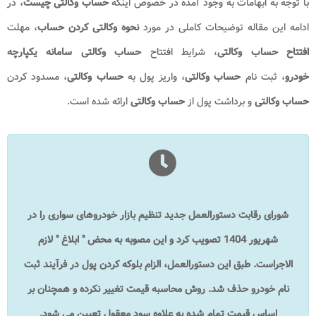
با توجه به ابهامات به وجود آمده در خصوص اینکه
حساب وکالتی چیست
، در
ادامه این مقاله توضیحات کاملی در مورد
نحوه وکالتی کردن
حساب
، مهلت
افتتاح حساب وکالتی
، شرایط افتتاح
حساب وکالتی سامانه یکپارچه
خودرو
، ثبت نام
حساب وکالتی
، واریز پول به
حساب وکالتی
، مسدود کردن
حساب وکالتی
و برداشت پول از
حساب وکالتی
ارائه شده است.
شورای رقابت دستورالعمل جدید تنظیم بازار خودروهای سواری را در
شهریور 1404 تصویب کرد و این مصوبه به محض " ابلاغ " لازم
الاجراست. طبق این دستورالعمل، الزام بلوکه کردن پول در فرآیند ثبت
نام خودرو حذف شد. روش محاسبه قیمت تغییر نکرده و همچنان بر
اساس قیمت تمام شده به علاوه سود معقول تعیین می شود.